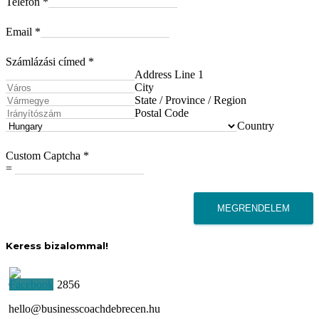
Telefon
*
Email
*
Számlázási címed
*
Address Line 1
City
State / Province / Region
Postal Code
Country
Custom Captcha
*
=
MEGRENDELEM
Keress bizalommal!
06 30 351 2856
hello@businesscoachdebrecen.hu