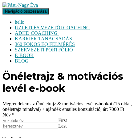
Navigáció összezárása
hello
ÜZLETI ÉS VEZETŐI COACHING
ADHD COACHING
KARRIER TANÁCSADÁS
360 FOKOS EQ FELMÉRÉS
SZERVEZETI PORTFÓLIÓ
E-BOOK
BLOG
Önéletrajz & motivációs
levél e-book
Megrendelem az Önéletrajz & motivációs levél e-bookot (15 oldal,
önéletrajz mintával) + ajándék emailes konzultáció, ár: 7000 Ft
Név
*
First
Last